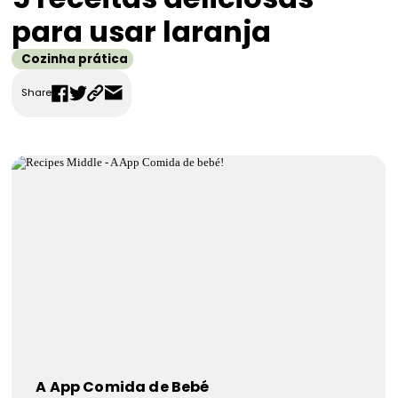
FAQS
para usar laranja
Contactos
Cozinha prática
Share
A App Comida de Bebé