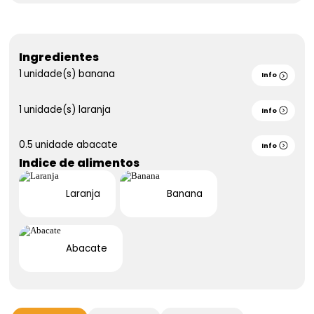
Ingredientes
1
unidade(s)
banana
Info
1
unidade(s)
laranja
Info
0.5
unidade
abacate
Info
Indice de alimentos
Laranja
Banana
Abacate