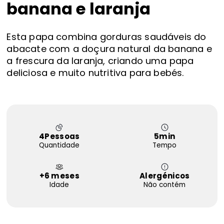
banana e laranja
FAQS
Contactos
Esta papa combina gorduras saudáveis do
abacate com a doçura natural da banana e
a frescura da laranja, criando uma papa
deliciosa e muito nutritiva para bebés.
4
Pessoas
5
min
Quantidade
Tempo
+6 meses
Alergénicos
Idade
Não contém