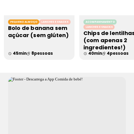
PEQUENO ALMOÇO
LANCHES E SNACKS
ACOMPANHAMENTO
Bolo de banana sem
LANCHES E SNACKS
Chips de lentilha
açúcar (sem glúten)
(com apenas 2
ingredientes!)
45
min
8
pessoas
40
min
4
pessoas