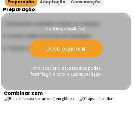
Preparação
Adaptação
Conservação
Preparação
Descascar a laranja e retirar os caroços.
Conteúdo exclusivo.
Cortar todas as frutas em pedaços.
Desbloquear
Triturar tudo numa liquidificadora.
Para aceder a esta receita podes
fazer login e criar a tua subscrição.
Combinar com