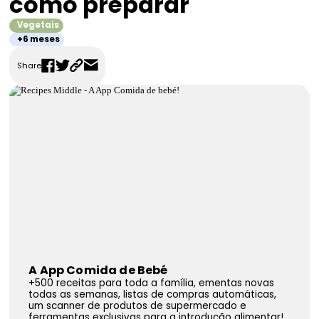
como preparar
FAQS
Vegetais
Contactos
+6 meses
Share
A App Comida de Bebé
+500 receitas para toda a família, ementas novas
todas as semanas, listas de compras automáticas,
um scanner de produtos de supermercado e
ferramentas exclusivas para a introdução alimentar!