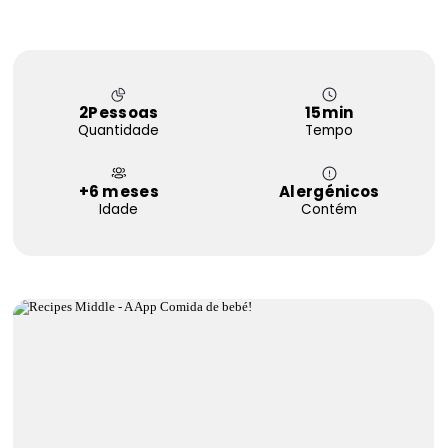
FAQS
Contactos
2
Pessoas
15
min
Quantidade
Tempo
+6 meses
Alergénicos
Idade
Contém