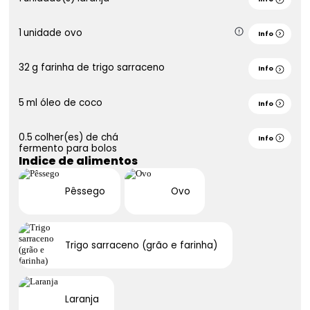
1
unidade
ovo
Info
32
g
farinha de trigo sarraceno
Info
5
ml
óleo de coco
Info
0.5
colher(es) de chá
Info
fermento para bolos
Indice de alimentos
Pêssego
Ovo
Trigo sarraceno (grão e farinha)
Laranja