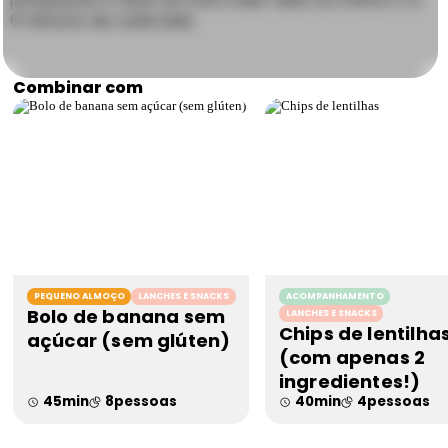
6 minutos de cada lado.
Combinar com
PEQUENO ALMOÇO
LANCHES E SNACKS
ACOMPANHAMENTO
Bolo de banana sem
LANCHES E SNACKS
Chips de lentilha
açúcar (sem glúten)
(com apenas 2
ingredientes!)
45
min
8
pessoas
40
min
4
pessoas