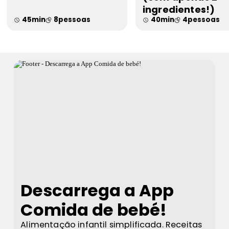
ingredientes!)
45
min
8
pessoas
40
min
4
pessoas
Descarrega a App
Comida de bebé!
Alimentação infantil simplificada. Receitas