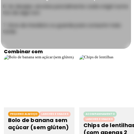
Se desejar, envolva parcialmente cada onigiri numa
tira de alga nori.
Sirva de imediato ou guarde para consumir mais
tarde.
Combinar com
PEQUENO ALMOÇO
LANCHES E SNACKS
ACOMPANHAMENTO
Bolo de banana sem
LANCHES E SNACKS
Chips de lentilha
açúcar (sem glúten)
(com apenas 2