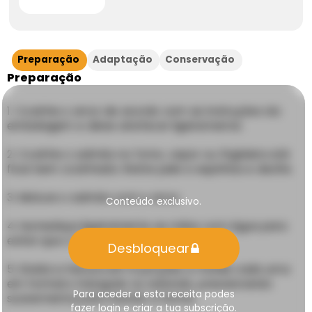
Preparação
Adaptação
Conservação
Preparação
Cozinhe o arroz de acordo com as instruções da
embalagem e deixe arrefecer ligeiramente.
Cozinhe o salmão no forno, vapor ou frigideira até
ficar bem cozinhado. Retire pele e espinhas e desfie.
Misture o salmão com o arroz.
Conteúdo exclusivo.
Humedeça ligeiramente as mãos com água para
evitar que o arroz cole.
Desbloquear
Divida a mistura em 6 porções e molde cada uma
em formato triangular ou redondo, pressionando
Para aceder a esta receita podes
suavemente para manter a forma.
fazer login e criar a tua subscrição.