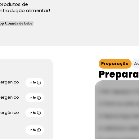
produtos de
introdução alimentar!
Preparação
A
Prepar
lergénico
Info
Pré-aqueça o f
lergénico
Info
Forre ou unte 
lergénico
Info
Numa taça, bat
Adicione o leit
Info