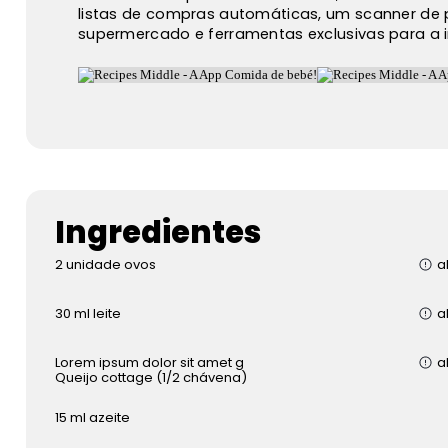
listas de compras automáticas, um scanner de 
supermercado e ferramentas exclusivas para a 
Ingredientes
2
unidade
ovos
a
30
ml
leite
a
Lorem ipsum dolor sit amet
g
a
Queijo cottage (1/2 chávena)
15
ml
azeite