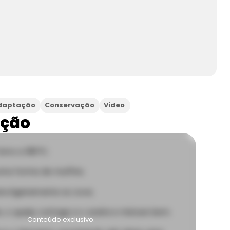
daptação
Conservação
Video
ação
orno a 180°C.
uma forma de muffins.
a ligeiramente os ovos.
e, o queijo cottage e o azeite e misture bem.
Conteúdo exclusivo.