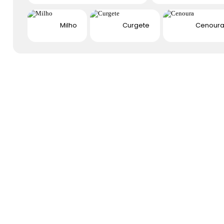
Milho
Curgete
Cenour