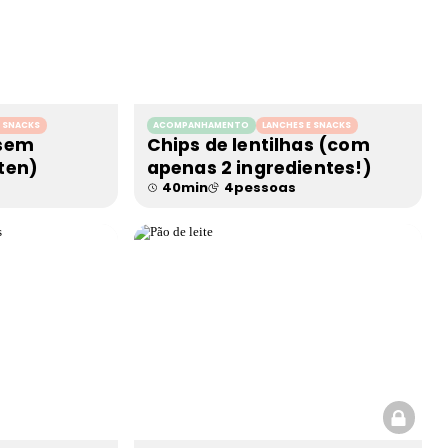
E SNACKS
ACOMPANHAMENTO
LANCHES E SNACKS
 sem
Chips de lentilhas (com
ten)
apenas 2 ingredientes!)
40
min
4
pessoas