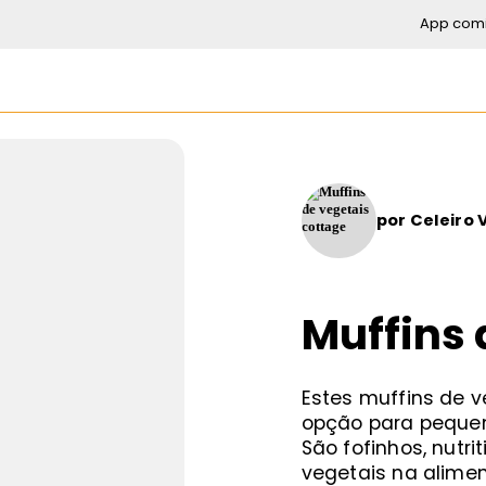
App com
por
Celeiro 
Muffins 
Estes muffins de v
opção para pequen
São fofinhos, nutri
vegetais na alime