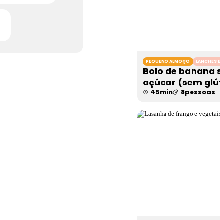
a
PEQUENO ALMOÇO
LANCHES 
Bolo de banana
açúcar (sem glú
45
min
8
pessoas