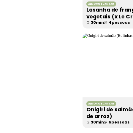
ALMOÇO E JANTAR
Lasanha de fran
vegetais (x Le C
30
min
4
pessoas
ALMOÇO E JANTAR
Onigiri de salmã
de arroz)
30
min
6
pessoas