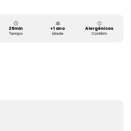
25
min
+1 ano
Alergénicos
Tempo
Idade
Contém