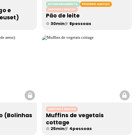
ACOMPANHAMENTO
PEQUENO ALMOÇO
go e
LANCHES E SNACKS
Pão de leite
reuset)
30
min
8
pessoas
LANCHES E SNACKS
o (Bolinhas
Muffins de vegetais
cottage
25
min
4
pessoas