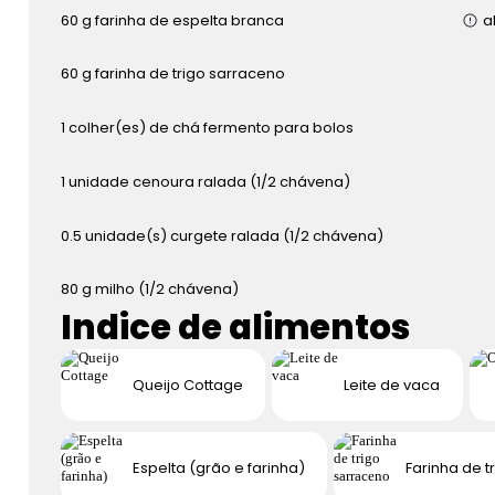
60
g
farinha de espelta branca
a
60
g
farinha de trigo sarraceno
1
colher(es) de chá
fermento para bolos
1
unidade
cenoura ralada (1/2 chávena)
0.5
unidade(s)
curgete ralada (1/2 chávena)
80
g
milho (1/2 chávena)
Indice de alimentos
Queijo Cottage
Leite de vaca
Espelta (grão e farinha)
Farinha de t