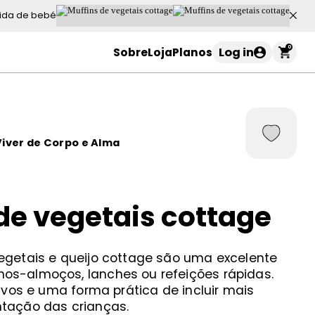
ida de bebé
0
Log in
Sobre
Loja
Planos
Carrinho de compras
Viver de Corpo e Alma
o seu carrinho está vazio
de vegetais cottage
Continuar a comprar
egetais e queijo cottage são uma excelente
os-almoços, lanches ou refeições rápidas.
tivos e uma forma prática de incluir mais
ntação das crianças.