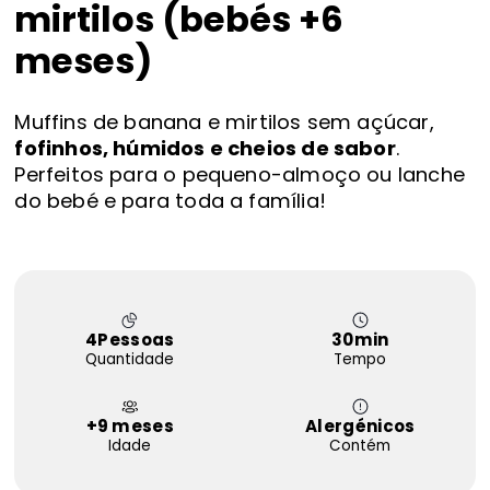
mirtilos (bebés +6
FAQS
meses)
Contactos
Muffins de banana e mirtilos sem açúcar,
fofinhos, húmidos e cheios de sabor
.
Perfeitos para o pequeno-almoço ou lanche
do bebé e para toda a família!
4
Pessoas
30
min
Quantidade
Tempo
+9 meses
Alergénicos
Idade
Contém