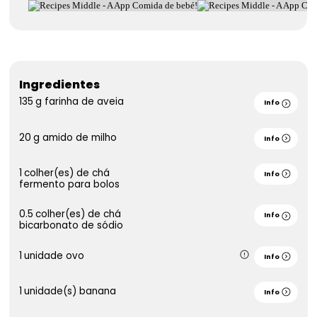
Ingredientes
135
g
farinha de aveia
Info
20
g
amido de milho
Info
1
colher(es) de chá
Info
fermento para bolos
0.5
colher(es) de chá
Info
bicarbonato de sódio
1
unidade
ovo
Info
1
unidade(s)
banana
Info