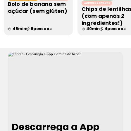
Bolo de banana sem
LANCHES E SNACKS
Chips de lentilha
açúcar (sem glúten)
(com apenas 2
ingredientes!)
45
min
8
pessoas
40
min
4
pessoas
Descarrega a App