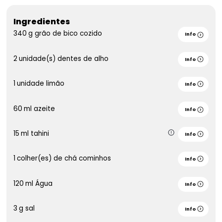
Ingredientes
340
g
grão de bico cozido
Info
2
unidade(s)
dentes de alho
Info
1
unidade
limão
Info
60
ml
azeite
Info
15
ml
tahini
Info
1
colher(es) de chá
cominhos
Info
120
ml
Água
Info
3
g
sal
Info