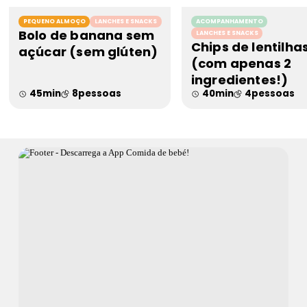
PEQUENO ALMOÇO
LANCHES E SNACKS
ACOMPANHAMENTO
Bolo de banana sem
LANCHES E SNACKS
Chips de lentilha
açúcar (sem glúten)
(com apenas 2
ingredientes!)
45
min
8
pessoas
40
min
4
pessoas