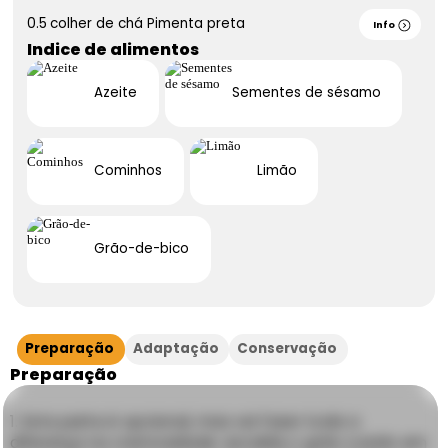
0.5
colher de chá
Pimenta preta
Info
Indice de alimentos
Azeite
Sementes de sésamo
Cominhos
Limão
Grão-de-bico
Preparação
Adaptação
Conservação
Preparação
Esta parte é opcional, mas vai fazer toda a
diferença na cremosidade: escalde o grão cozido em