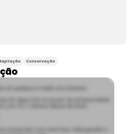
daptação
Conservação
ação
los em pedaços e medir uma chávena.
olos em água com um pouco de sal (para bebés
o), por 5 a 7 minutos depois de ferver.
los e picar bem com uma faca.
Pode guardar a