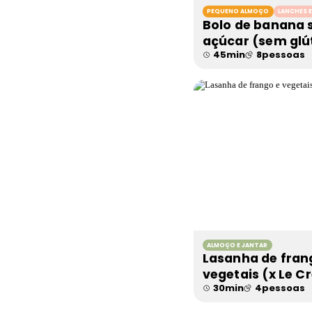
PEQUENO ALMOÇO
LANCHES 
Bolo de banana
açúcar (sem glú
45
min
8
pessoas
ALMOÇO E JANTAR
Lasanha de fran
vegetais (x Le C
30
min
4
pessoas