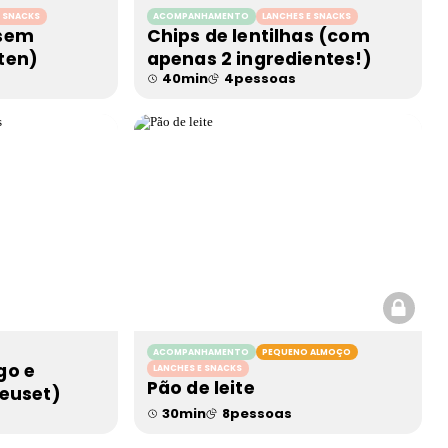
E SNACKS
ACOMPANHAMENTO
LANCHES E SNACKS
 sem
Chips de lentilhas (com
ten)
apenas 2 ingredientes!)
40
min
4
pessoas
ACOMPANHAMENTO
PEQUENO ALMOÇO
go e
LANCHES E SNACKS
Pão de leite
reuset)
30
min
8
pessoas