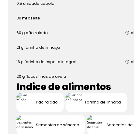
0.5
unidade
cebola
30
ml
azeite
60
g
pão ralado
a
21
g
farinha de linhaça
16
g
farinha de espelta integral
a
20
g
flocos finos de aveia
Indice de alimentos
Pão ralado
Farinha de linhaça
Sementes de sésamo
Sementes de 