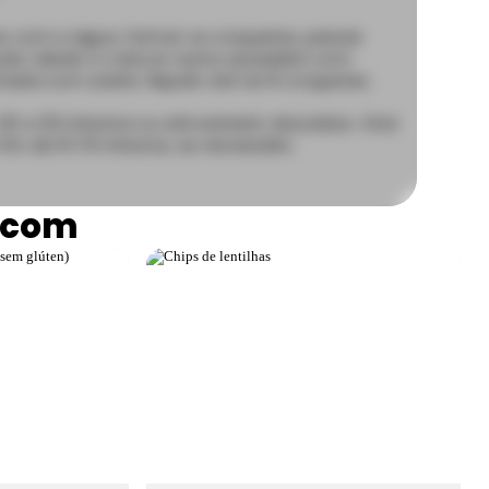
s com a água, formar os croquetes, passar
 pão ralado e colocar numa assadeira com
tada com azeite. Repetir até ter 8 croquetes.
25 a 35 minutos ou até estarem dourados. Virar
fim de 10-15 minutos, se necessário.
 com