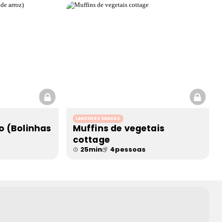
LANCHES E SNACKS
o (Bolinhas
Muffins de vegetais
cottage
25
min
4
pessoas