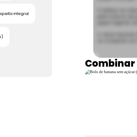
Molhar as mão
spelta integral
pela mistura de
papel vegetal, un
Assar durante 
s)
os croquetes ao 
Combinar