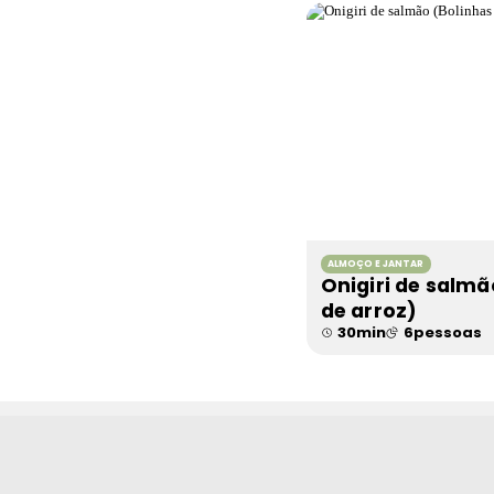
ALMOÇO E JANTAR
Onigiri de salmã
de arroz)
30
min
6
pessoas