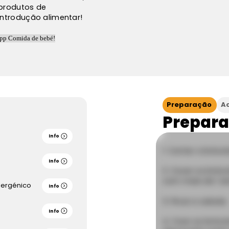
produtos de
introdução alimentar!
Preparação
A
Prepar
Info
Cortar o bróco
Info
Cozer os bróc
com mais de 1 an
lergénico
Info
Picar a cebola.
Info
Coar os bróco