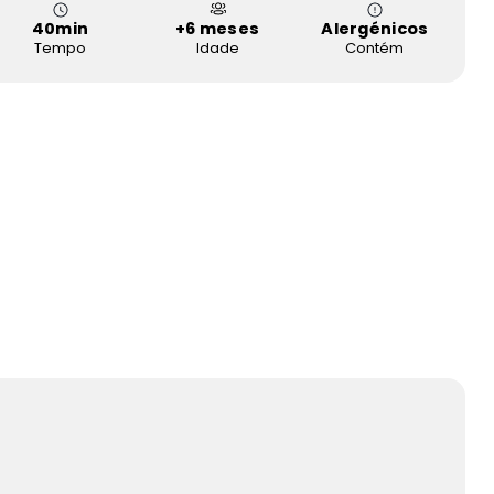
40
min
+6 meses
Alergénicos
Tempo
Idade
Contém