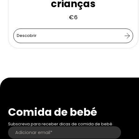
crianças
€
6
Descobrir
Comida de bebé
Subscreva para receber dicas de comida de bebé