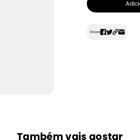
Adici
Share
Também vais gostar