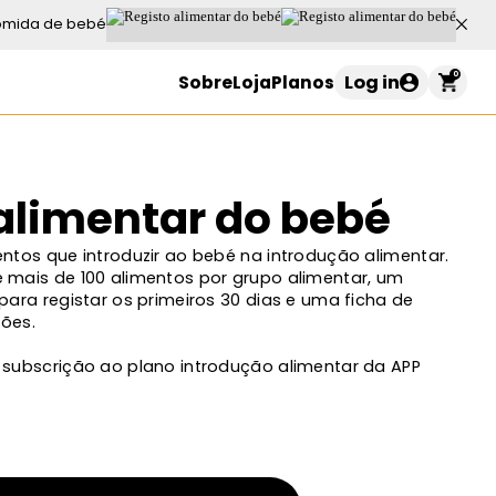
omida de bebé
0
Log in
Sobre
Loja
Planos
Carrinho de compras
alimentar do bebé
o seu carrinho está vazio
entos que introduzir ao bebé na introdução alimentar.
 mais de 100 alimentos por grupo alimentar, um
para registar os primeiros 30 dias e uma ficha de
ções.
Continuar a comprar
 subscrição ao plano introdução alimentar da APP