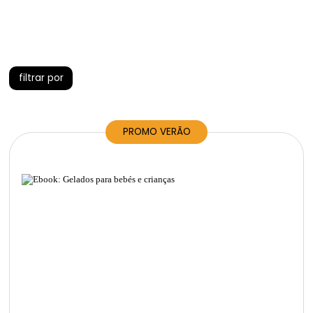
filtrar por
Livros
PROMO VERÃO
E-book
Cursos
Voucher