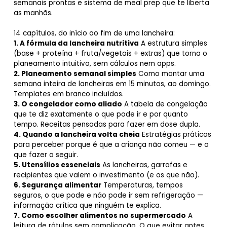
semanais prontas e sistema de meal prep que te liberta
as manhãs.
14 capítulos, do início ao fim de uma lancheira:
1. A fórmula da lancheira nutritiva
A estrutura simples
(base + proteína + fruta/vegetais + extras) que torna o
planeamento intuitivo, sem cálculos nem apps.
2. Planeamento semanal simples
Como montar uma
semana inteira de lancheiras em 15 minutos, ao domingo.
Templates em branco incluídos.
3. O congelador como aliado
A tabela de congelação
que te diz exatamente o que pode ir e por quanto
tempo. Receitas pensadas para fazer em dose dupla.
4. Quando a lancheira volta cheia
Estratégias práticas
para perceber porque é que a criança não comeu — e o
que fazer a seguir.
5. Utensílios essenciais
As lancheiras, garrafas e
recipientes que valem o investimento (e os que não).
6. Segurança alimentar
Temperaturas, tempos
seguros, o que pode e não pode ir sem refrigeração —
informação crítica que ninguém te explica.
7. Como escolher alimentos no supermercado
A
leitura de rótulos sem complicação. O que evitar antes