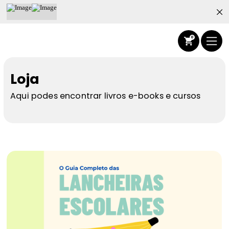
0
Receitas
Carrinho de compras
Loja
Alimentos
Aqui podes encontrar livros e-books e cursos
Blog
o seu carrinho está vazio
Sobre
Loja
Planos
Continuar a comprar
Log in
0
Informações