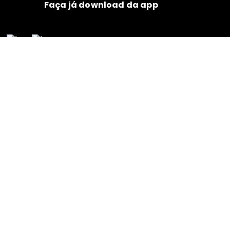
Faça já download da app
Comida de bebé
Subscreva para receber dicas de comida de bebé
Receitas
FAQS
Contactos
Alimentos
Loja