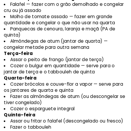
Falafel — fazer com o grão demolhado e congelar
cru ou já assado
Molho de tomate assado — fazer em grande
quantidade e congelar o que não usar na quarta
Panquecas de cenoura, laranja e maçã (PA de
quinta)
Almôndegas de atum (jantar de quarta) —
congelar metade para outra semana
Terça-feira
Assar o peito de frango (jantar de terça)
Cozer o bulgur em quantidade — serve para o
jantar de terça e o tabbouleh de quinta
Quarta-feira
Cozer brócolos e couve-flor a vapor — serve para
os jantares de quarta e quinta
Fazer as almôndegas de atum (ou descongelar se
tiver congelado)
Cozer o esparguete integral
Quinta-feira
Assar ou fritar o falafel (descongelado ou fresco)
Fazer o tabbouleh