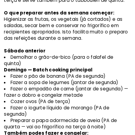
terça e serve também para o tabbouleh de quinta.
O que preparar antes da semana começar:
Higienizar as frutas, os vegetais (já cortados) e as
saladas, secar bem e conservar no frigorífico em
recipientes apropriados. Isto facilita muito o preparo
das refeições durante a semana.
Sábado anterior
Demolhar o grão-de-bico (para o falafel de
quinta)
Domingo — Batch cooking principal
Fazer o pão de banana (PA de segunda)
Fazer a sopa de legumes (jantar de segunda)
Fazer o empadão de carne (jantar de segunda) —
fazer o dobro e congelar metade
Cozer ovos (PA de terça)
Fazer o iogurte líquido de morango (PA de
segunda)
Preparar a papa adormecida de aveia (PA de
quarta — vai ao frigorífico na terça à noite)
Também podes fazer e congelar: