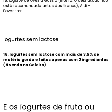
18. Iogurte de ovelha GutBio (inteiro; o desnatado não
está recomendado antes dos 5 anos), Aldi -
Favorito⭐
Iogurtes sem lactose:
18. Iogurtes sem lactose com mais de 3,5% de
matéria gorda e feitos apenas com 2 ingredientes
(à venda no Celeiro)
E os iogurtes de fruta ou