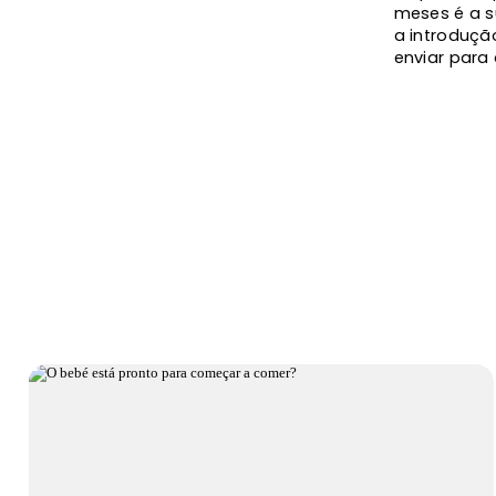
meses é a s
a introdução
enviar para 