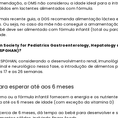
mendação, a OMS não considerou a idade ideal para a in
ólidos em lactentes alimentados com fórmula.
mais recente guia, a DGS recomenda alimentação láctea e
. Ou seja, no caso da mãe não conseguir a amamentação
bé deve ser alimentado com fórmula infantil (total ou par
ade.
n Society for Pediatrics Gastroenterology, Hepatology
(ESPGHAN)?
SPGHAN, considerando o desenvolvimento renal, imunológi
tinal e neurológico nessa fase, a introdução de alimentos 
as 17 e as 26 semanas.
ara esperar até aos 6 meses
rno ou a fórmula infantil fornecem a energia e os nutrient
a até os 6 meses de idade (com exceção da vitamina D)
 cerca de 6 meses, dá tempo ao bebé para desenvolver e 
imentos sólidos, incluindo finger foods