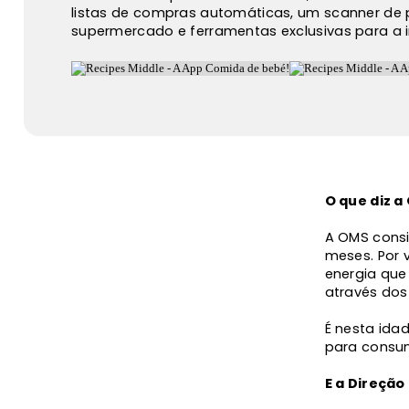
listas de compras automáticas, um scanner de 
supermercado e ferramentas exclusivas para a 
O que diz 
A OMS consi
meses. Por v
energia que 
através dos
É nesta ida
para consum
E a Direção