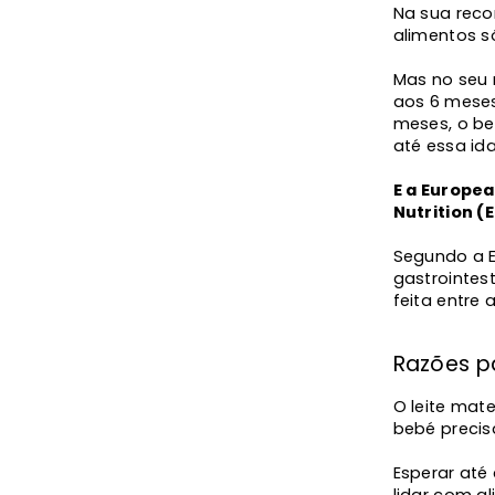
Na sua reco
alimentos s
Mas no seu 
aos 6 meses
meses, o be
até essa id
E a Europea
Nutrition 
Segundo a E
gastrointes
feita entre 
Razões p
O leite mate
bebé precis
Esperar até
lidar com al