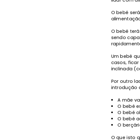
O bebé será
alimentaçã
O bebé terá
sendo capaz
rapidament
Um bebé qu
casos, fica
inclinada (
Por outro l
introdução 
A mãe vai
O bebé es
O bebé o
O bebé a
O berçár
O que isto 