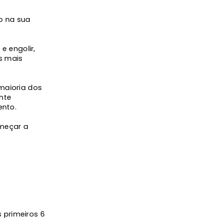
o na sua
 engolir,
s mais
maioria dos
nte
ento.
omeçar a
 primeiros 6