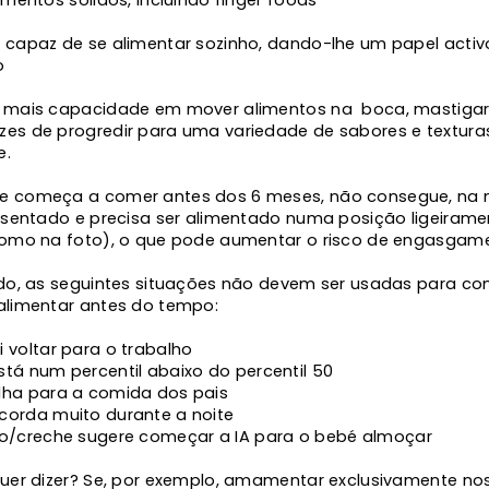
 capaz de se alimentar sozinho, dando-lhe um papel activ
o
 mais capacidade em mover alimentos na boca, mastigar e
es de progredir para uma variedade de sabores e textura
e.
e começa a comer antes dos 6 meses, não consegue, na 
r sentado e precisa ser alimentado numa posição ligeirame
como na foto), o que pode aumentar o risco de engasgam
ado, as seguintes situações não devem ser usadas para c
alimentar antes do tempo:
 voltar para o trabalho
tá num percentil abaixo do percentil 50
lha para a comida dos pais
corda muito durante a noite
io/creche sugere começar a IA para o bebé almoçar
quer dizer? Se, por exemplo, amamentar exclusivamente nos