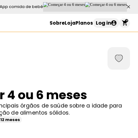
App comida de bebé
0
Log in
Sobre
Loja
Planos
Carrinho de compras
o seu carrinho está vazio
 4 ou 6 meses
Continuar a comprar
ncipais órgãos de saúde sobre a idade para
ão de alimentos sólidos.
 12 meses