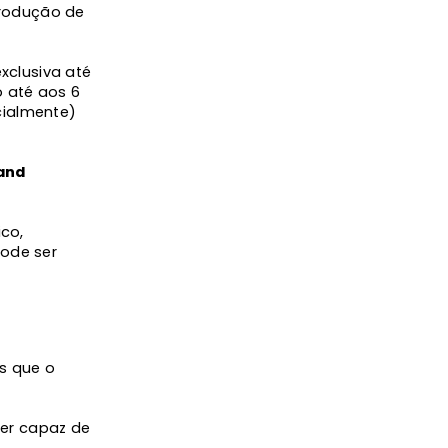
trodução de
xclusiva até
 até aos 6
cialmente)
 and
co,
pode ser
es que o
ser capaz de