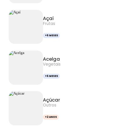
Açaí
Frutas
+6 MESES
Acelga
Vegetais
+6 MESES
Açúcar
Outros
+2 ANOS