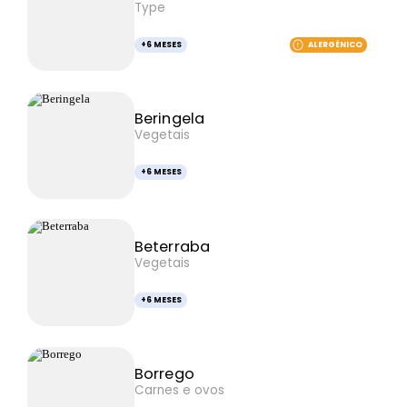
Type
+6 MESES
ALERGÉNICO
Beringela
Vegetais
+6 MESES
Beterraba
Vegetais
+6 MESES
Borrego
Carnes e ovos