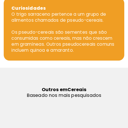
Curiosidades
O trigo sarraceno pertence a um grupo de
alimentos chamados de pseudo-cereais.
Os pseudo-cereais são sementes que são
consumidas como cereais, mas não crescem
em gramíneas. Outros pseudocereais comuns
incluem quinoa e amaranto.
Outros em
Cereais
Baseado nos mais pesquisados