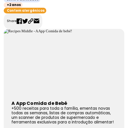
+2 anos
FAQS
Contem alergénicos
Contactos
Share
A App Comida de Bebé
+500 receitas para toda a família, ementas novas
todas as semanas, listas de compras automáticas,
um scanner de produtos de supermercado e
ferramentas exclusivas para a introdução alimentar!