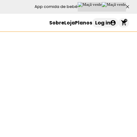
App comida de bebé
0
Log in
Sobre
Loja
Planos
Carrinho de compras
o seu carrinho está vazio
Continuar a comprar