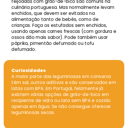
feijoadas com grão-de-bico são comuns na
culinária portuguesa. Mas normalmente levam
enchidos, que devem ser evitados na
alimentação tanto de bebés, como de
crianças. Faça os estufados sem enchidos,
usando apenas carnes frescas (com gordura e
ossos dão mais sabor). Pode também usar
páprika, pimentão defumado ou tofu
defumado.
Curiosidades
A maior parte das leguminosas em conserva
têm sal, outros aditivos e são conservadas em
latas com BPA. Em Portugal, felizmente já
existem várias opções de grão-de-bico em
recipiente de vidro ou lata sem BPA e cozido
apenas em água. Se não consegue oferecer
leguminosas secas.