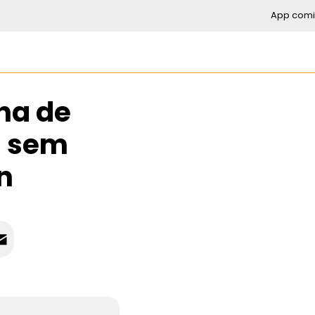
App comi
ha de
a sem
n