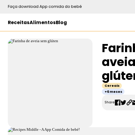
Faça download App comida do bebé
Receitas
Alimentos
Blog
Farin
avei
glúte
Cereais
+6 meses
Share