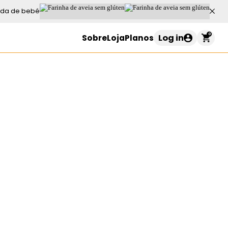
da de bebé
0
Log in
Sobre
Loja
Planos
Carrinho de compras
o seu carrinho está vazio
Continuar a comprar