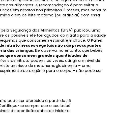
mente à ingestão de nitrato na água, e não ao nitrato
te nos alimentos. A recomendação é para evitar o
 ricos em nitratos nos primeiros 3 meses, mas nenhum
mida além de leite materno (ou artificial) com essa
a pela Segurança dos Alimentos (EFSA) publicou uma
re os possíveis efeitos agudos do nitrato para a saúde
pequenas que consomem espinafre e alface. O Painel
 de nitrato nesses vegetais não são preocupantes
ria das crianças
. Ele observa, no entanto, que bebés
anos que consomem grandes quantidades de
íveis de nitrato podem, às vezes, atingir um nível de
 existe um risco de metahemoglobinemia – uma
suprimento de oxigênio para o corpo – não pode ser
fre pode ser oferecido a partir dos 6
Certifique-se sempre que o seu bebé
inais de prontidão antes de iniciar a