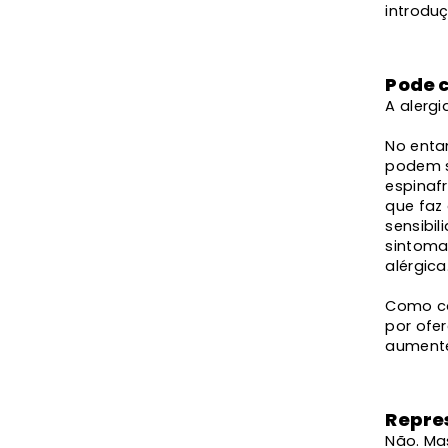
introdu
Pode 
A alerg
No entan
podem se
espinafr
que faz
sensibi
sintoma
alérgica
Como co
por ofe
aumente
Repre
Não. Ma