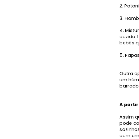
Patan
Hamb
Mistu
cozido 
bebés q
Papas
Outra o
um húmu
barrado
A parti
Assim q
pode co
sozinhos
com um 