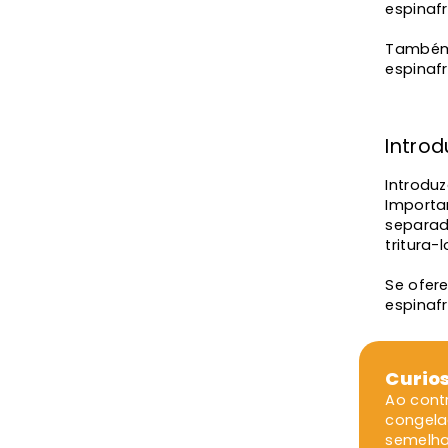
espinaf
Também 
espinaf
Intro
Introdu
Importa
separad
tritura-
Se ofere
espinafr
Curio
Ao cont
congela
semelha