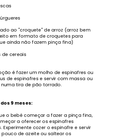
iscas
úrgueres
rado ao "croquete" de arroz (arroz bem
feito em formato de croquetes para
ue ainda não fazem pinça fina)
 de cereais
pção é fazer um molho de espinafres ou
s de espinafres e servir com massa ou
 numa tira de pão torrado.
r dos 9 meses:
ue o bebé começar a fazer a pinça fina,
meçar a oferecer os espinafres
. Experimente cozer o espinafre e servir
pouco de azeite ou saltear os