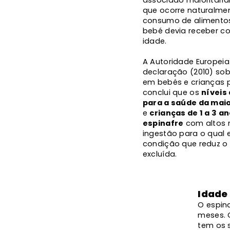
associado maioritaria
que ocorre naturalmen
consumo de alimentos
bebé devia receber co
idade.
A Autoridade Europei
declaração (2010) sob
em bebés e crianças 
conclui que os
níveis
para a saúde da maio
e
crianças de 1 a 3 
espinafre
com altos n
ingestão para o qual
condição que reduz o 
excluída.
Idade
O espina
meses. 
tem os s