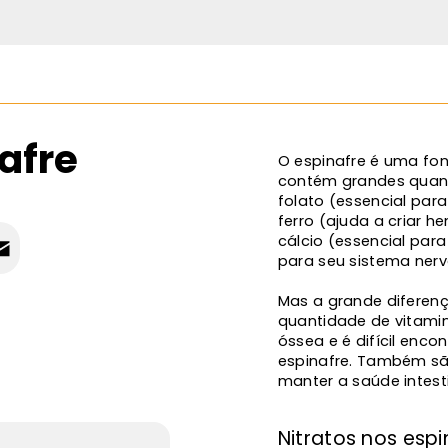
afre
O espinafre é uma font
contém grandes quanti
folato (essencial para
ferro (ajuda a criar h
cálcio (essencial par
para seu sistema nerv
Mas a grande diferenç
quantidade de vitamin
óssea e é difícil enco
espinafre. Também sã
manter a saúde intesti
Nitratos nos espi