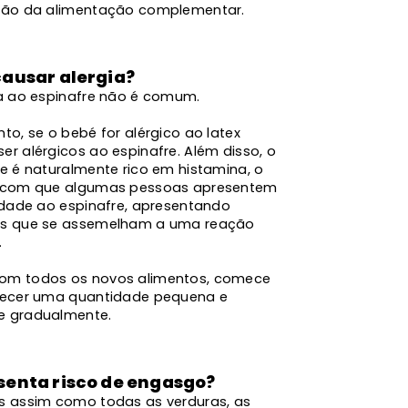
ção da alimentação complementar.
causar alergia?
ia ao espinafre não é comum.
to, se o bebé for alérgico ao latex
r alérgicos ao espinafre. Além disso, o
e é naturalmente rico em histamina, o
 com que algumas pessoas apresentem
lidade ao espinafre, apresentando
s que se assemelham a uma reação
.
m todos os novos alimentos, comece
recer uma quantidade pequena e
 gradualmente.
senta risco de engasgo?
s assim como todas as verduras, as