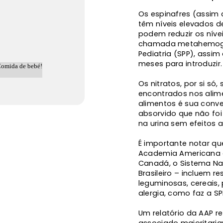
Os espinafres (assim 
têm níveis elevados d
podem reduzir os nív
chamada metahemoglob
Pediatria (SPP), ass
meses para introduzir.
Os nitratos, por si só
encontrados nos alime
alimentos é sua conve
absorvido que não foi
na urina sem efeitos 
É importante notar q
Academia Americana de
Canadá, o Sistema Nac
Brasileiro – incluem r
leguminosas, cereais,
alergia, como faz a SP
Um relatório da AAP r