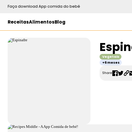
Faça download App comida do bebé
Receitas
Alimentos
Blog
Espin
Vegetais
+6 meses
Share