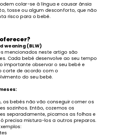
podem colar-se à língua e causar ânsia
to, tosse ou algum desconforto, que não
ta risco para o bebé.
oferecer?
ed weaning (BLW)
es mencionados neste artigo são
es. Cada bebé desenvolve ao seu tempo
to importante observar o seu bebé e
 o corte de acordo com o
lvimento do seu bebé.
 meses:
io, os bebés não vão conseguir comer os
res sozinhos. Então, cozemos os
res separadamente, picamos as folhas e
ó precisa mistura-los a outros preparos.
exemplos:
tes