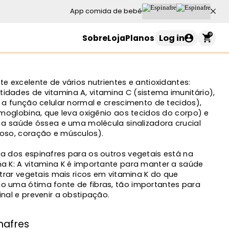
App comida de bebé
0
Log in
Sobre
Loja
Planos
Carrinho de compras
e excelente de vários nutrientes e antioxidantes:
dades de vitamina A, vitamina C (sistema imunitário),
 a função celular normal e crescimento de tecidos),
emoglobina, que leva oxigênio aos tecidos do corpo) e
o seu carrinho está vazio
a a saúde óssea e uma molécula sinalizadora crucial
oso, coração e músculos).
a dos espinafres para os outros vegetais está na
Continuar a comprar
a K: A vitamina K é importante para manter a saúde
ntrar vegetais mais ricos em vitamina K do que
o uma ótima fonte de fibras, tão importantes para
nal e prevenir a obstipação.
nafres