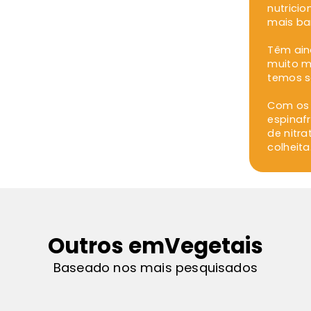
nutricio
mais ba
Têm ain
muito m
temos s
Com os 
espinaf
de nitr
colheita
Outros em
Vegetais
Baseado nos mais pesquisados