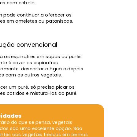
res com cebola.
pode continuar a oferecer os
res em omeletes ou pataniscas.
dução convencional
za os espinafres em sopas ou purés.
nte é cozer os espinafres
amente, descartar a água e depois
los com os outros vegetais.
cer um puré, só precisa picar os
es cozidos e mistura-los ao puré.
sidades
rário do que se pensa, vegetais
dos são uma excelente opção. São
ntes aos vegetais frescos em termos