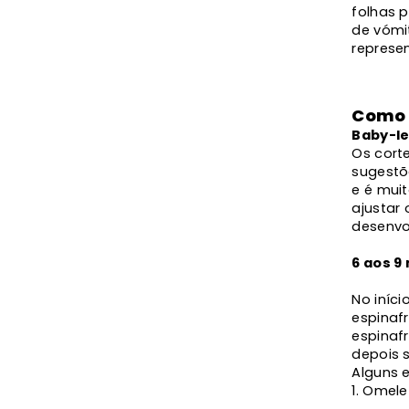
folhas 
de vómi
represen
Como 
Baby-l
Os cort
sugestõ
e é mui
ajustar
desenvo
6 aos 9
No iníc
espinaf
espinaf
depois s
Alguns 
Omele