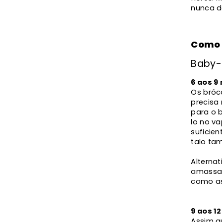
nunca d
Como 
Baby-
6 aos 9
Os bróc
precisa 
para o 
lo no v
suficie
talo ta
Alterna
amassar
como as
9 aos 1
Assim q