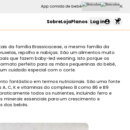
App comida de bebé
0
Log in
Sobre
Loja
Planos
Carrinho de compras
ais da família Brassicaceae, a mesma família da
bruxelas, repolho e nabiças. São um alimentos muito
pais que fazem baby-led weaning. Isto porque os
formato perfeito para as mãos pequeninas do bebé,
o seu carrinho está vazio
hum cuidado especial com o corte.
nto fantástico em termos nutricionais. São uma fonte
s A, C, K e vitaminas do complexo B como B6 e B9
Continuar a comprar
raticamente todos os nutrientes, incluindo ferro e
ais minerais essenciais para um crescimento e
is dos bebés.