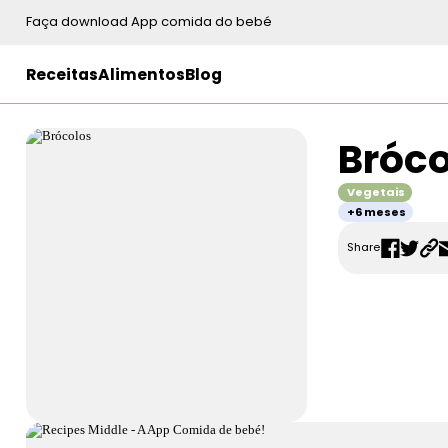
Faça download App comida do bebé
Receitas
Alimentos
Blog
Bróco
Vegetais
+6 meses
Share