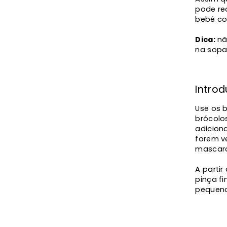
pode re
bebé co
Dica:
nã
na sopa
Intro
Use os 
brócolos
adicion
forem v
mascara
A partir
pinça fi
pequeno