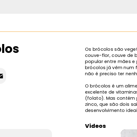
los
Os brócolos são veget
couve-flor, couve de 
popular entre mães e 
brócolos já vêm num 
não é preciso ter nen
O brócolos é um alime
excelente de vitamina
(folato). Mas contém p
zinco, que são dois s
desenvolvimento idea
Videos