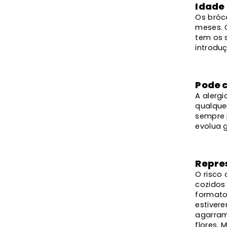
Idade
Os bróc
meses. 
tem os s
introdu
Pode 
A alergi
qualque
sempre 
evolua 
Repre
O risco
cozidos 
formato
estiver
agarram
flores.