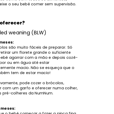
eixe o seu bebé comer sem supervisão.
oferecer?
led weaning (BLW)
 meses:
olos são muito fáceis de preparar. Só
retirar um florete grande o suficiente
bebé agarrar com a mão e depois cozê-
apor ou em água até estar
ntemente macio. Não se esqueça que o
mbém tem de estar macio!
tivamente, pode cozer o brócolos,
 com um garfo e oferecer numa colher,
 pré-colheres da NumNum.
2 meses:
ue o bebé começar a fazer a pinça fina,