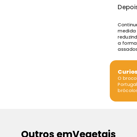
Depoi
Continu
medida 
reduzin
a forma
assados
Curio
O broco
Portuga
brócolos
Outros em
Vegetais