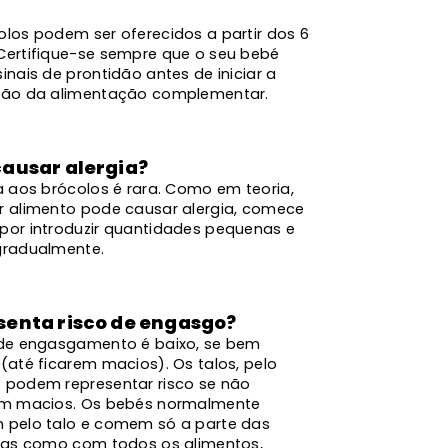
olos podem ser oferecidos a partir dos 6
Certifique-se sempre que o seu bebé
inais de prontidão antes de iniciar a
ção da alimentação complementar.
causar alergia?
a aos brócolos é rara. Como em teoria,
r alimento pode causar alergia, comece
por introduzir quantidades pequenas e
gradualmente.
senta risco de engasgo?
 de engasgamento é baixo, se bem
(até ficarem macios). Os talos, pelo
 podem representar risco se não
em macios. Os bebés normalmente
 pelo talo e comem só a parte das
 Mas como com todos os alimentos,