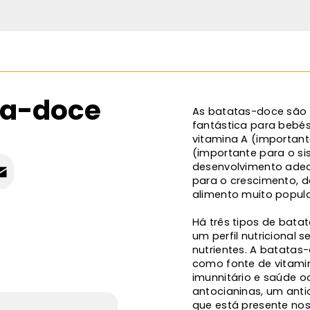
ta-doce
As batatas-doce são u
fantástica para bebé
vitamina A (important
(importante para o si
desenvolvimento adeq
para o crescimento, d
alimento muito popul
Há três tipos de bata
um perfil nutricional 
nutrientes. A batatas
como fonte de vitamin
imunnitário e saúde o
antocianinas, um anti
que está presente nos 