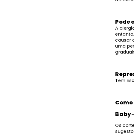
Pode 
A alerg
entanto
causar a
uma peq
gradual
Repre
Tem ris
Como 
Baby-
Os cort
sugestõ