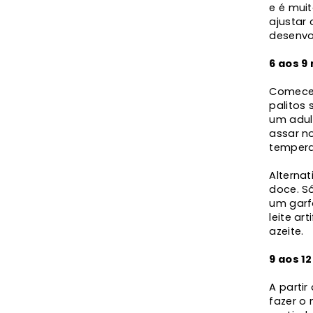
e é mui
ajustar
desenvo
6 aos 9
Comece 
palitos
um adul
assar no
tempera
Alterna
doce. S
um garf
leite a
azeite.
9 aos 1
A parti
fazer o