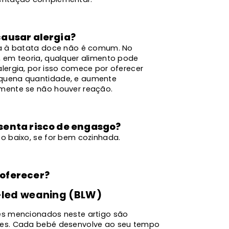
causar alergia?
ia à batata doce não é comum. No
, em teoria, qualquer alimento pode
lergia, por isso comece por oferecer
uena quantidade, e aumente
mente se não houver reação.
senta risco de engasgo?
co baixo, se for bem cozinhada.
oferecer?
led weaning (BLW)
es mencionados neste artigo são
es. Cada bebé desenvolve ao seu tempo