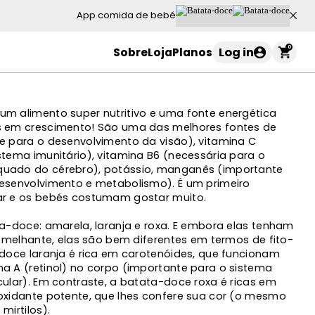
App comida de bebé
0
Log in
Sobre
Loja
Planos
Carrinho de compras
m alimento super nutritivo e uma fonte energética
s em crescimento! São uma das melhores fontes de
e para o desenvolvimento da visão), vitamina C
stema imunitário), vitamina B6 (necessária para o
o seu carrinho está vazio
uado do cérebro), potássio, manganês (importante
esenvolvimento e metabolismo). É um primeiro
ar e os bebés costumam gostar muito.
Continuar a comprar
ta-doce: amarela, laranja e roxa. E embora elas tenham
semelhante, elas são bem diferentes em termos de fito-
-doce laranja é rica em carotenóides, que funcionam
a A (retinol) no corpo (importante para o sistema
cular). Em contraste, a batata-doce roxa é ricas em
oxidante potente, que lhes confere sua cor (o mesmo
mirtilos).