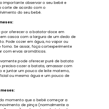
to importante observar o seu bebé e
 o corte de acordo com o
lvimento do seu bebé.
 meses:
por oferecer o a batata-doce em
 sem casca com a largura de um dedo de
to. Pode cozer em água, no vapor ou
 forno. Se assar, faça cortexperimente
r com ervas aromáticas.
tivamente pode oferecer puré de batata
ó precisa cozer a batata, amassar com
o e juntar um pouco de leite materno,
rtificial ou mesmo água e um pouco de
2 meses:
r do momento que o bebé começar a
 movimento de pinça (normalmente a