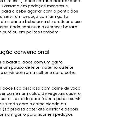
dos 9 meses), pode cortar a batata-doce
ou assada em pedaços menores e
r para o bebé agarrar com a ponta dos
u servir um pedaço com um garfo
ado e dar ao bebé para ele praticar o uso
eres. Pode continuar a oferecer batata-
 puré ou em palitos também.
dução convencional
 a batata-doce com um garfo,
r um pouco de leite materno ou leite
al e servir com uma colher e dar a colher
.
a doce fica deliciosa com carne de vaca.
zer carne num caldo de vegetais caseiro,
sar esse caldo para fazer o puré e servir
misturado com a carne picada ou
 (só precisa cozer até desfiar e depois
com um garfo para ficar em pedaços