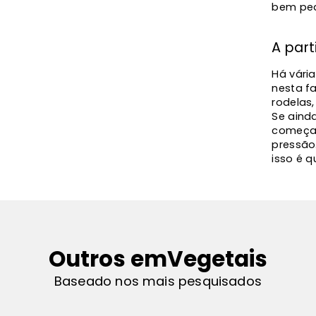
bem pe
A part
Há vári
nesta f
rodelas
Se aind
começar
pressão
isso é q
Outros em
Vegetais
Baseado nos mais pesquisados