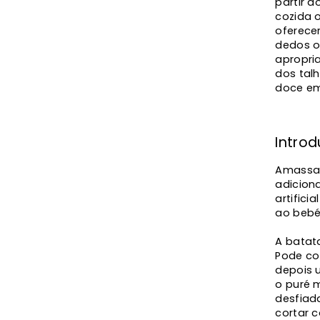
partir 
cozida 
oferece
dedos o
apropri
dos talh
doce em
Intro
Amassar
adiciona
artifici
ao bebé
A batat
Pode co
depois u
o puré 
desfiada
cortar 