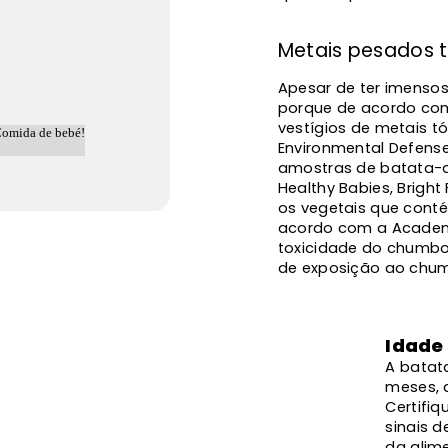
Metais pesados 
Apesar de ter imenso
porque de acordo com
vestígios de metais t
Environmental Defens
amostras de batata-d
Healthy Babies, Brigh
os vegetais que conté
acordo com a Academi
toxicidade do chumbo 
de exposição ao chum
Idade
A batata
meses, 
Certifi
sinais d
da alim