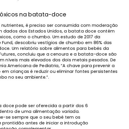
tóxicos na batata-doce
s nutrientes, é preciso ser consumida com moderação
 dados dos Estados Unidos, a batata doce contém
óxicos, como o chumbo. Um estudo de 2017 da
e Fund, descobriu vestígios de chumbo em 86% das
oce. Um relatório sobre alimentos para bebés da
t Futures, concluiu que a cenoura e a batata-doce são
m níveis mais elevados dos dois metais pesados. De
a Americana de Pediatria, “A chave para prevenir a
em crianças é reduzir ou eliminar fontes persistentes
bo no seu ambiente.”.
 doce pode ser oferecida a partir dos 6
dentro de uma alimentação variada.
que-se sempre que o seu bebé tem os
e prontidão antes de iniciar a introdução
entação complementar.