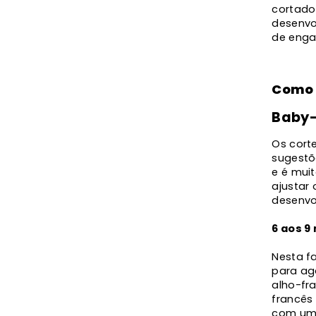
cortado
desenvo
de eng
Como 
Baby-
Os cort
sugestõ
e é mui
ajustar
desenvo
6 aos 9
Nesta f
para aga
alho-fra
francês 
com um 