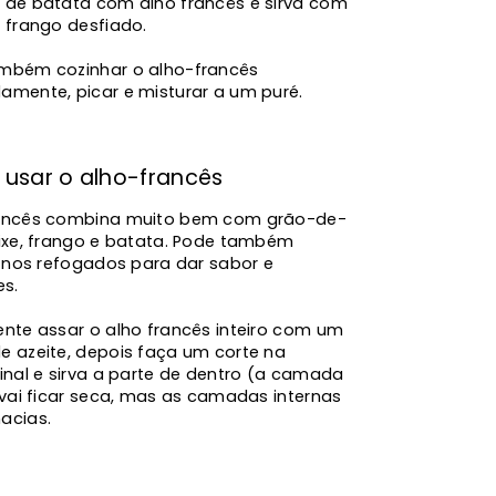
 de batata com alho francês e sirva com
 frango desfiado.
mbém cozinhar o alho-francês
amente, picar e misturar a um puré.
usar o alho-francês
ancês combina muito bem com grão-de-
eixe, frango e batata. Pode também
o nos refogados para dar sabor e
es.
ente assar o alho francês inteiro com um
e azeite, depois faça um corte na
inal e sirva a parte de dentro (a camada
 vai ficar seca, mas as camadas internas
acias.