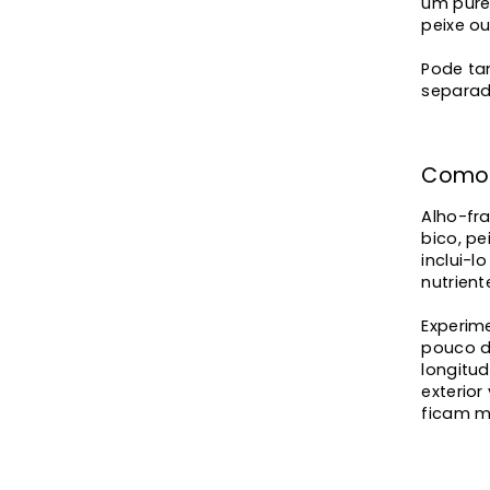
um puré
peixe ou
Pode ta
separad
Como 
Alho-fr
bico, p
inclui-l
nutrient
Experim
pouco d
longitud
exterior
ficam m