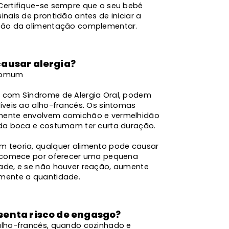
Certifique-se sempre que o seu bebé
inais de prontidão antes de iniciar a
ção da alimentação complementar.
causar alergia?
comum
 com Síndrome de Alergia Oral, podem
íveis ao alho-francês. Os sintomas
ente envolvem comichão e vermelhidão
 da boca e costumam ter curta duração.
 teoria, qualquer alimento pode causar
, comece por oferecer uma pequena
ade, e se não houver reação, aumente
mente a quantidade.
senta risco de engasgo?
alho-francês, quando cozinhado e