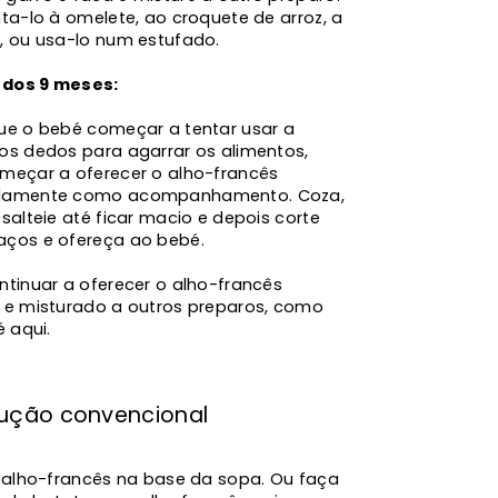
ta-lo à omelete, ao croquete de arroz, a
, ou usa-lo num estufado.
r dos 9 meses:
ue o bebé começar a tentar usar a
os dedos para agarrar os alimentos,
meçar a oferecer o alho-francês
damente como acompanhamento. Coza,
salteie até ficar macio e depois corte
ços e ofereça ao bebé.
ntinuar a oferecer o alho-francês
 e misturado a outros preparos, como
é aqui.
dução convencional
o alho-francês na base da sopa. Ou faça