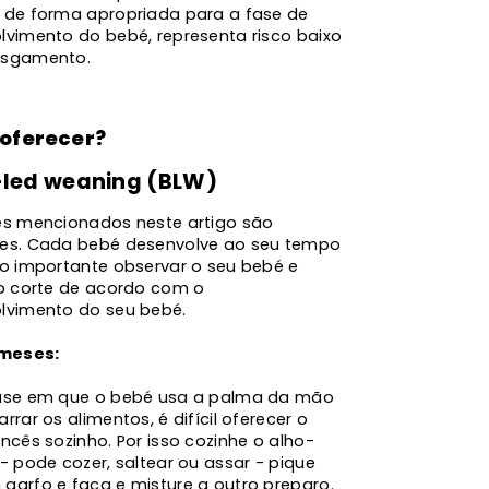
 de forma apropriada para a fase de
lvimento do bebé, representa risco baixo
asgamento.
oferecer?
led weaning (BLW)
es mencionados neste artigo são
es. Cada bebé desenvolve ao seu tempo
to importante observar o seu bebé e
 o corte de acordo com o
lvimento do seu bebé.
 meses:
ase em que o bebé usa a palma da mão
rrar os alimentos, é difícil oferecer o
ncês sozinho. Por isso cozinhe o alho-
- pode cozer, saltear ou assar - pique
garfo e faca e misture a outro preparo.