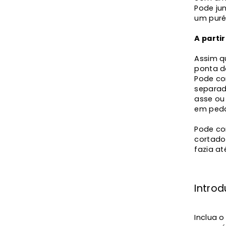
Pode jun
um puré
A parti
Assim q
ponta d
Pode co
separa
asse ou 
em peda
Pode co
cortado
fazia at
Intro
Inclua 