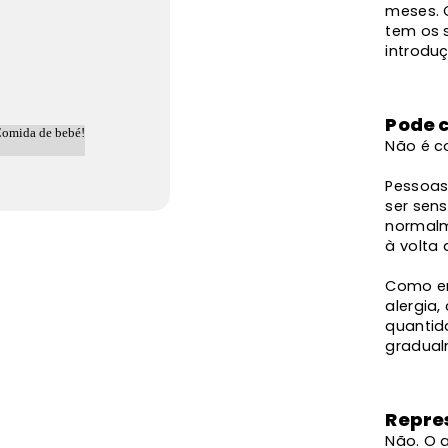
meses. 
tem os s
introdu
Pode 
Não é 
Pessoas
ser sens
normalm
à volta
Como em
alergia
quantid
gradual
Repre
Não. O 