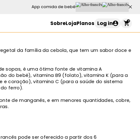
App comida de bebé
0
Log in
Sobre
Loja
Planos
Carrinho de compras
egetal da família da cebola, que tem um sabor doce e
de sopas, é uma ótima fonte de vitamina A
o seu carrinho está vazio
ão do bebé), vitamina B9 (folato), vitamina K (para a
 e coração), vitamina C (para a saúde do sistema
do ferro).
Continuar a comprar
nte de manganês, e em menores quantidades, cobre,
ras.
rancês pode ser oferecido a partir dos 6